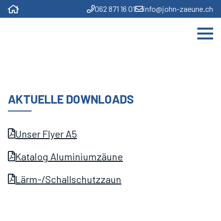
062 871 16 01
info@john-zaeune.ch
AKTUELLE DOWNLOADS
Unser Flyer A5
Katalog Aluminiumzäune
Lärm-/Schallschutzzaun