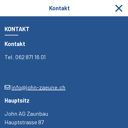
062 871 16 01
info@john-zaeune.ch
Kontakt
KONTAKT
Kontakt
KONTAKT
Tel. 062 871 16 01
Kontakt
Tel. 062 871 16 01
info@john-zaeune.ch
Hauptsitz
John AG Zaunbau
info@john-zaeune.ch
Hauptstrasse 87