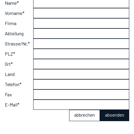
Name*
Rohrpfosten
Vorname*
Palisadenzäune
Firma
Holzzaunpfosten
Abteilung
Türen
Strasse/Nr.*
IHRE KONTAKTDATEN
PLZ*
Name*
Ort*
Vorname*
Land
Firma
Telefon*
Abteilung
Fax
Strasse/Nr.*
E-Mail*
PLZ*
abbrechen
absenden
Ort*