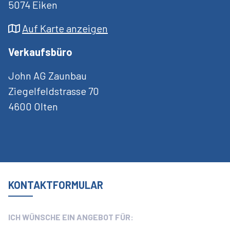
Hauptsitz
5074 Eiken
John AG Zaunbau
Auf Karte anzeigen
Hauptstrasse 87
Verkaufsbüro
5074 Eiken
John AG Zaunbau
Auf Karte anzeigen
Ziegelfeldstrasse 70
Verkaufsbüro
4600 Olten
John AG Zaunbau
Ziegelfeldstrasse 70
4600 Olten
KONTAKTFORMULAR
ICH WÜNSCHE EIN ANGEBOT FÜR: