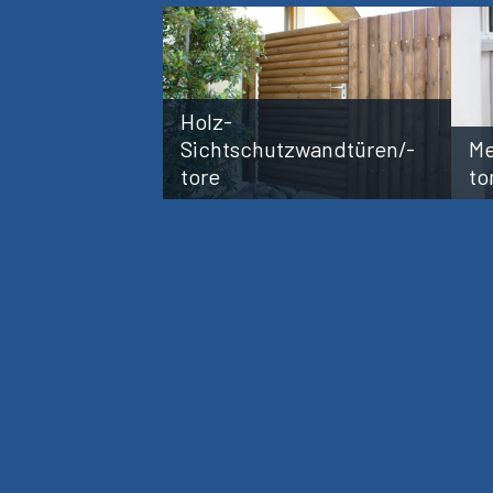
Holz-
Sichtschutzwandtüren/-
Me
tore
to