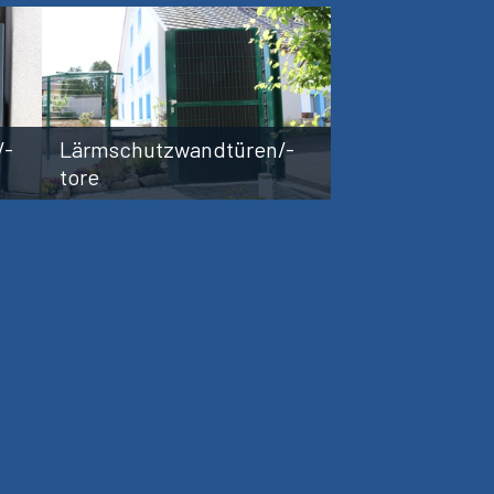
/-
Lärmschutzwandtüren/-
tore