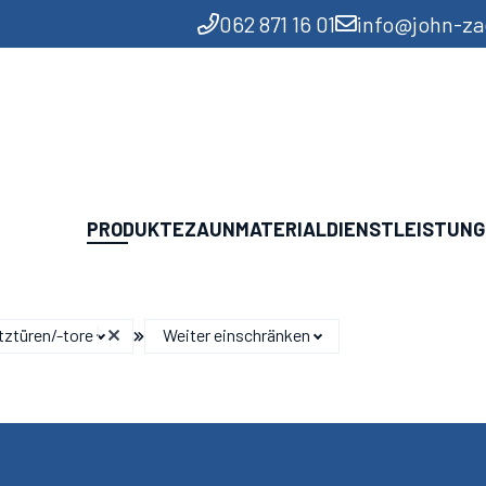
062 871 16 01
info@john-z
PRODUKTE
ZAUNMATERIAL
DIENSTLEISTUN
tztüren/-tore
Weiter einschränken