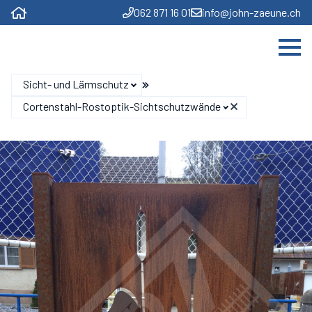
062 871 16 01
info@john-zaeune.ch
Sicht- und Lärmschutz
Cortenstahl-Rostoptik-Sichtschutzwände