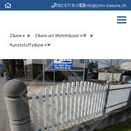
062 871 16 01
info@john-zaeune.ch
Zäune
Zäune um Wohnhäuser
Kunststoffzäune