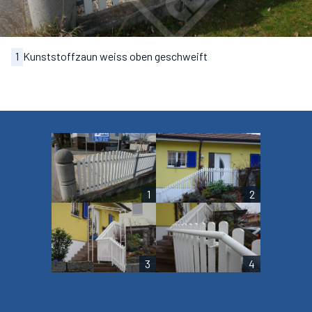
1
Kunststoffzaun weiss oben geschweift
1
2
3
4