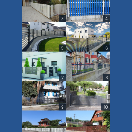
3
4
5
6
7
8
9
10