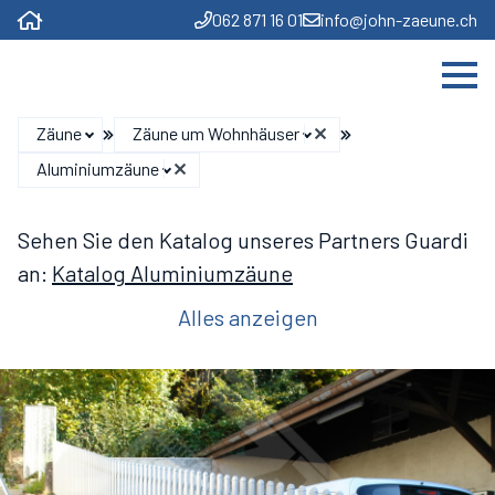
062 871 16 01
info@john-zaeune.ch
Zäune
Zäune um Wohnhäuser
Aluminiumzäune
Sehen Sie den Katalog unseres Partners Guardi
an:
Katalog Aluminiumzäune
Alles anzeigen